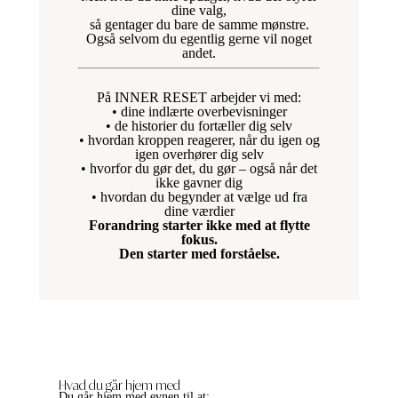
dine valg,
så gentager du bare de samme mønstre.
Også selvom du egentlig gerne vil noget
andet.
På INNER RESET arbejder vi med:
• dine indlærte overbevisninger
• de historier du fortæller dig selv
• hvordan kroppen reagerer, når du igen og
igen overhører dig selv
• hvorfor du gør det, du gør – også når det
ikke gavner dig
• hvordan du begynder at vælge ud fra
dine værdier
Forandring starter ikke med at flytte
fokus.
Den starter med forståelse.
Hvad du går hjem med
Du går hjem med evnen til at: