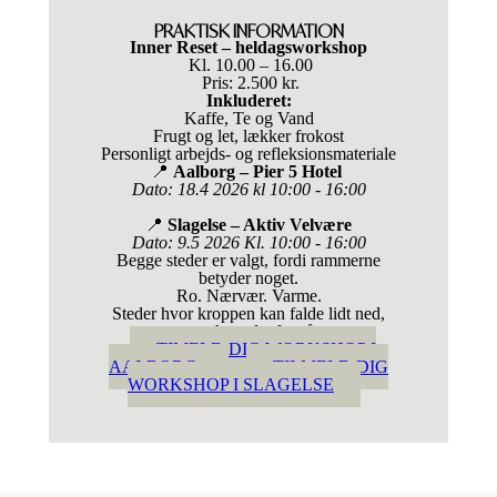
PRAKTISK INFORMATION
Inner Reset – heldagsworkshop
Kl. 10.00 – 16.00
Pris: 2.500 kr.
Inkluderet:
Kaffe, Te og Vand
Frugt og let, lækker frokost
Personligt arbejds- og refleksionsmateriale
📍
Aalborg – Pier 5 Hotel
Dato: 18.4 2026 kl 10:00 - 16:00
📍
Slagelse – Aktiv Velvære
Dato: 9.5 2026 Kl. 10:00 - 16:00
Begge steder er valgt, fordi rammerne
betyder noget.
Ro. Nærvær. Varme.
Steder hvor kroppen kan falde lidt ned,
mens hovedet forstår.
TIMELD DIG WORKSHOP I
AALBORG
TILMELD DIG
WORKSHOP I SLAGELSE