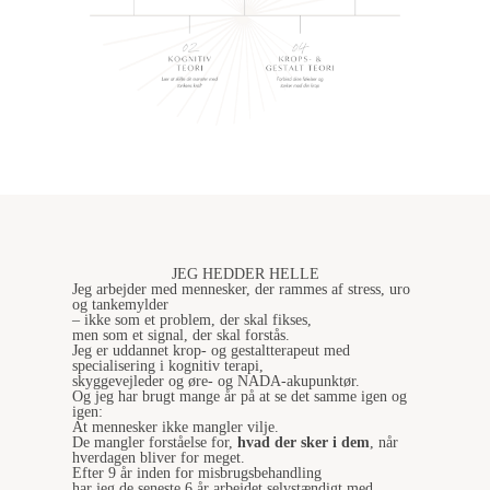
JEG HEDDER HELLE
Jeg arbejder med mennesker, der rammes af stress, uro
og tankemylder
– ikke som et problem, der skal fikses,
men som et signal, der skal forstås.
Jeg er uddannet krop- og gestaltterapeut med
specialisering i kognitiv terapi,
skyggevejleder og øre- og NADA-akupunktør.
Og jeg har brugt mange år på at se det samme igen og
igen:
At mennesker ikke mangler vilje.
De mangler forståelse for,
hvad der sker i dem
, når
hverdagen bliver for meget.
Efter 9 år inden for misbrugsbehandling
har jeg de seneste 6 år arbejdet selvstændigt med