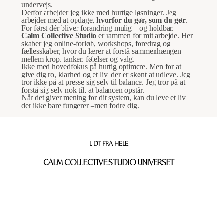
undervejs.
Derfor arbejder jeg ikke med hurtige løsninger.
Jeg
arbejder med at opdage,
hvorfor du gør, som du gør
.
For først dér bliver forandring mulig – og holdbar.
Calm Collective Studio
er rammen for mit arbejde.
Her
skaber jeg online-forløb, workshops, foredrag og
fællesskaber,
hvor du lærer at forstå sammenhængen
mellem krop, tanker, følelser og valg.
Ikke med hovedfokus på hurtig optimere.
Men for at
give dig ro, klarhed og et liv, der er skønt at udleve.
Jeg
tror ikke på at presse sig selv til balance.
Jeg tror på at
forstå sig selv nok til, at balancen opstår.
Når det giver mening for dit system,
kan du leve et liv,
der ikke bare fungerer –
men fodre dig.
LIDT FRA HELE
CALM COLLECTIVE:STUDIO UNIVERSET