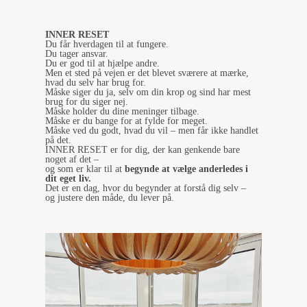
INNER RESET
Du får hverdagen til at fungere.
Du tager ansvar.
Du er god til at hjælpe andre.
Men et sted på vejen er det blevet sværere at mærke,
hvad du selv har brug for.
Måske siger du ja, selv om din krop og sind har mest
brug for du siger nej.
Måske holder du dine meninger tilbage.
Måske er du bange for at fylde for meget.
Måske ved du godt, hvad du vil – men får ikke handlet
på det.
INNER RESET er for dig, der kan genkende bare
noget af det –
og som er klar til at
begynde at vælge anderledes i
dit eget liv.
Det er en dag, hvor du begynder at forstå dig selv –
og justere den måde, du lever på.