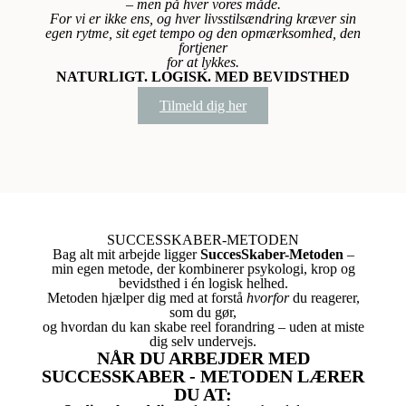
– men på hver vores måde.
For vi er ikke ens, og hver livsstilsændring kræver sin
egen rytme, sit eget tempo og den opmærksomhed, den
fortjener
for at lykkes.
NATURLIGT. LOGISK. MED BEVIDSTHED
Tilmeld dig her
SUCCESSKABER-METODEN
Bag alt mit arbejde ligger
SuccesSkaber-Metoden
–
min egen metode, der kombinerer psykologi, krop og
bevidsthed i én logisk helhed.
Metoden hjælper dig med at forstå
hvorfor
du reagerer,
som du gør,
og hvordan du kan skabe reel forandring – uden at miste
dig selv undervejs.
NÅR DU ARBEJDER MED
SUCCESSKABER - METODEN LÆRER
DU AT: