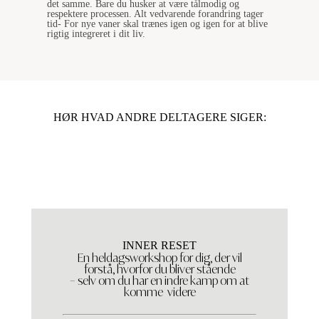
det samme. Bare du husker at være tålmodig og
respektere processen. Alt vedvarende forandring tager
tid- For nye vaner skal trænes igen og igen for at blive
rigtig integreret i dit liv.
HØR HVAD ANDRE DELTAGERE SIGER:
INNER RESET
En heldagsworkshop for dig, der vil
forstå, hvorfor du bliver stående
– selv om du har en indre kamp om at
komme videre